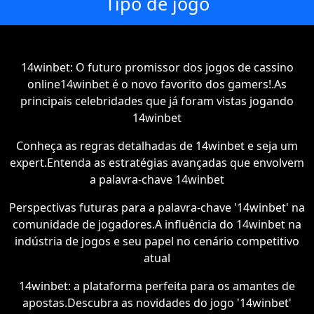
Tipo de jogo
14winbet: O futuro promissor dos jogos de cassino
online14winbet é o novo favorito dos gamers!.As
principais celebridades que já foram vistas jogando
14winbet
Conheça as regras detalhadas de 14winbet e seja um
expert.Entenda as estratégias avançadas que envolvem
a palavra-chave 14winbet
Perspectivas futuras para a palavra-chave '14winbet' na
comunidade de jogadores.A influência do 14winbet na
indústria de jogos e seu papel no cenário competitivo
atual
14winbet: a plataforma perfeita para os amantes de
apostas.Descubra as novidades do jogo '14winbet'