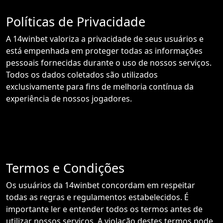
Políticas de Privacidade
A 14winbet valoriza a privacidade de seus usuários e
está empenhada em proteger todas as informações
pessoais fornecidas durante o uso de nossos serviços.
Todos os dados coletados são utilizados
exclusivamente para fins de melhoria contínua da
experiência de nossos jogadores.
Termos e Condições
Os usuários da 14winbet concordam em respeitar
todas as regras e regulamentos estabelecidos. É
importante ler e entender todos os termos antes de
utilizar nossos serviços. A violação destes termos pode