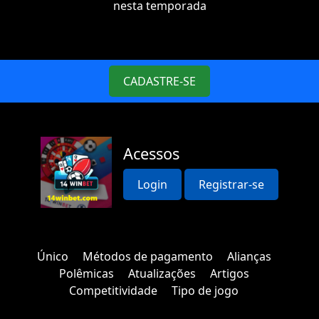
nesta temporada
CADASTRE-SE
Acessos
Login
Registrar-se
Único
Métodos de pagamento
Alianças
Polêmicas
Atualizações
Artigos
Competitividade
Tipo de jogo