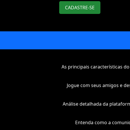
CADASTRE-SE
As principais características d
Jogue com seus amigos e des
Análise detalhada da platafor
Entenda como a comunid